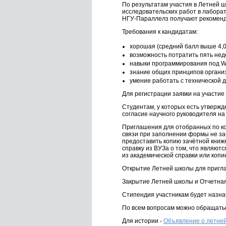
По результатам участия в Летней
исследовательских работ в лаборат
НГУ-Параллелз получают рекоменда
Требования к кандидатам:
хорошая (средний балл выше 4,0
возможность потратить пять неде
навыки программирования под Wi
знание общих принципов органи
умение работать с технической 
Для регистрации заявки на участие
Студентам, у которых есть утверж
согласие научного руководителя н
Приглашения для отобранных по ко
связи при заполнении формы не за
предоставить копию зачётной книж
справку из ВУЗа о том, что являют
из академической справки или копи
Открытие Летней школы для приглаш
Закрытие Летней школы и Отчетна
Стипендия участникам будет назна
По всем вопросам можно обращаться 
Для истории -
Объявление о летней