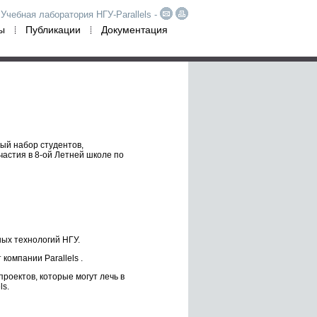
Учебная лаборатория НГУ-Parallels -
ы
Публикации
Документация
ый набор студентов,
астия в 8-ой Летней школе по
ых технологий НГУ.
омпании Parallels .
роектов, которые могут лечь в
ls.