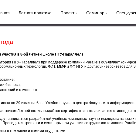
авная
Летняя практика
Проекты
Семинары
Спецкурс
 года
 участия в 8-ой Летней школе НГУ-Параллелз
тория НГУ-Параллелз при поддержке компании Parallels объявляет конкурсн
ормационных технологий, ФИТ, ММФ и ФФ НГУ и других университетов для уч
рование;
ки бизнеса;
ложений и компонент;
7 июня по 29 июля на базе Учебно-научного центра Факультета информационн
астникам Летней школы выдаётся сертификат и выплачивается стипендия от к
дут заниматься разработкой учебных командных научно-исследовательских п
. Проводятся тренинги и семинары при участии сотрудников компании Paralle
ны в том числе и самими студентами.