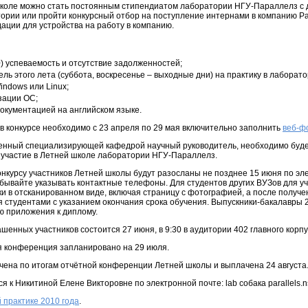
 школе можно стать постоянным стипендиатом лаборатории НГУ-Параллелз с
ории или пройти конкурсный отбор на поступление интернами в компанию Pa
ции для устройства на работу в компанию.
) успеваемость и отсутствие задолженностей;
ль этого лета (суббота, воскресенье – выходные дни) на практику в лаборат
ndows или Linux;
зации ОС;
документацией на английском языке.
 в конкурсе необходимо с 23 апреля по 29 мая включительно заполнить
веб-ф
денный специализирующей кафедрой научный руководитель, необходимо буд
а участие в Летней школе лаборатории НГУ-Параллелз.
нкурсу участников Летней школы будут разосланы не позднее 15 июня по эл
бывайте указывать контактные телефоны. Для студентов других ВУЗов для уч
ки в отсканированном виде, включая страницу с фотографией, а после полу
ся студентами с указанием окончания срока обучения. Выпускники-бакалавры 
ю приложения к диплому.
енных участников состоится 27 июня, в 9:30 в аудитории 402 главного корпу
я конференция запланировано на 29 июля.
чена по итогам отчётной конференции Летней школы и выплачена 24 августа
к Никитиной Елене Викторовне по электронной почте: lab собака parallels.nsu.r
 практике 2010 года
.