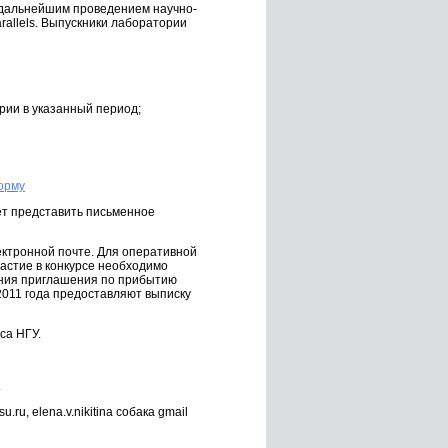
 дальнейшим проведением научно-
rallels. Выпускники лаборатории
ории в указанный период;
орму
ет представить письменное
ектронной почте. Для оперативной
астие в конкурсе необходимо
чения приглашения по прибытию
2011 года предоставляют выписку
са НГУ.
.
u, elena.v.nikitina собака gmail