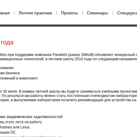
авная
Летняя практика
Проекты
Семинары
Спецкурс
 года
els при поддержке компании Parallels (ранее SWsoft) объявляет конкурсный 
ормационных технологий, в летнюю школу 2010 года по следующим направле
рование
ки бизнеса
ложений и компонент
о 30 июля. В рамках летней школы вы будете заниматься учебными проектами
. По результатам работы можно стать постоянным стипендиатом лаборатории
рии, а выпускникам лаборатории получить рекомендации для устройства на
твие академических задолженностей
яц этого лета на работу
ndows или Linux.
зации ОС.