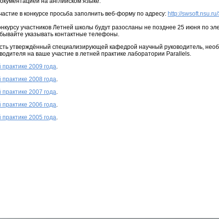
документацией на английском языке.
частие в конкурсе просьба заполнить веб-форму по адресу:
http://swsoft.nsu.
нкурсу участников Летней школы будут разосланы не позднее 25 июня по эл
бывайте указывать контактные телефоны.
х есть утверждённый специализирующей кафедрой научный руководитель, нео
водителя на ваше участие в летней практике лаборатории Parallels.
 практике 2009 года
.
 практике 2008 года
.
 практике 2007 года
.
 практике 2006 года
.
 практике 2005 года
.