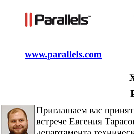
www.parallels.com
Приглашаем вас принят
встрече Евгения Тарасо
департамента техничес