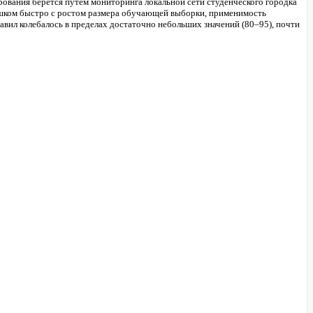
ования берется путем мониторинга локальной сети студенческого городка
лишком быстро с ростом размера обучающей выборки, применимость
авил колебалось в пределах достаточно небольших значений (
80–95
), почти