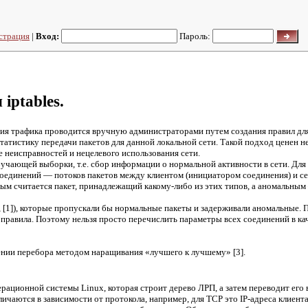
страция
|
Вход:
Пароль:
iptables.
я трафика проводится вручную администраторами путем создания правил для 
истику передачи пакетов для данной локальной сети. Такой подход ценен не т
е неисправностей и нецелевого использования сети.
чающей выборки, т.е. сбор информации о нормальной активности в сети. Для 
соединений — потоков пакетов между клиентом (инициатором соединения) и с
м считается пакет, принадлежащий какому-либо из этих типов, а аномальным —
1]), которые пропускали бы нормальные пакеты и задерживали аномальные. П
равила. Поэтому нельзя просто перечислить параметры всех соединений в каче
ении перебора методом наращивания «лучшего к лучшему» [3].
рационной системы Linux, которая строит дерево ЛРП, а затем переводит его в
аются в зависимости от протокола, например, для TCP это IP-адреса клиента 