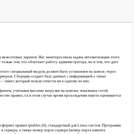
межсетевых экранов. Нас заинтересовала задача автоматизации этого
олько тем, что облегчает работу администратора, но и тем, что дает
этого специальный модуль должен быть установлен на шлюзе, через
ервером. Сборщик создает базу данных с информацией о типах
 пакет, который нельзя отнести ни к одному из них.
ричем, учитывая высокие нагрузки на шлюзах локальных сетей,
стве правил, т.к в этом случае время прохождения пакета оценивается
 формат правил iptables [4], стандартный для Linux-систем. Программа
и сервера, а также номер порта сервера (номер порта клиента