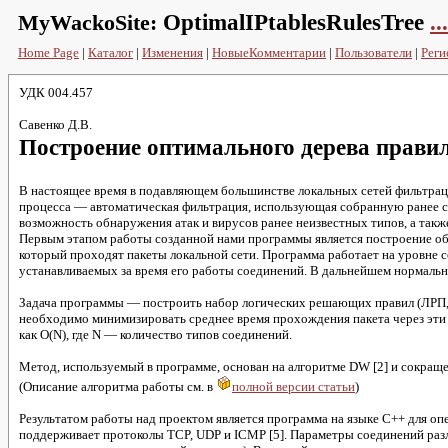
MyWackoSite:
OptimalIPtablesRulesTree
...
Home Page
|
Каталог
|
Изменения
|
НовыеКомментарии
|
Пользователи
|
Реги
УДК 004.457
Савенко Д.В.
Построение оптимального дерева правил 
В настоящее время в подавляющем большинстве локальных сетей фильтраци
процесса — автоматическая фильтрация, использующая собранную ранее стат
возможность обнаружения атак и вирусов ранее неизвестных типов, а такж
Первым этапом работы созданной нами программы является построение обу
который проходят пакеты локальной сети. Программа работает на уровне 
устанавливаемых за время его работы соединений. В дальнейшем нормальны
Задача программы — построить набор логических решающих правил (ЛРП, [
необходимо минимизировать среднее время прохождения пакета через эти п
как O(N), где N — количество типов соединений.
Метод, используемый в программе, основан на алгоритме DW [2] и сокращ
(Описание алгоритма работы см. в
полной версии статьи
)
Результатом работы над проектом является программа на языке C++ для опе
поддерживает протоколы TCP, UDP и ICMP [5]. Параметры соединений различ