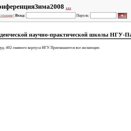
онференцияЗима2008
...
страция
|
Вход:
Пароль:
уденческой научно-практической школы НГУ-П
 ауд. 402 главного корпуса НГУ. Приглашаются все желающие.