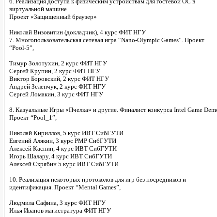
6. Реализация доступа к физическим устройствам для гостевой ОС в
виртуальной машине
Проект «Защищенный браузер»
Николай Визовитин (докладчик), 4 курс ФИТ НГУ
7. Многопользовательская сетевая игра “Nano-Olympic Games”. Проект
“Pool-5”,
Тимур Золотухин, 2 курс ФИТ НГУ
Сергей Крупин, 2 курс ФИТ НГУ
Виктор Боровский, 2 курс ФИТ НГУ
Андрей Зеленчук, 2 курс ФИТ НГУ
Сергей Ломакин, 3 курс ФИТ НГУ
8. Казуальные Игры «Пчелка» и другие. Финалист конкурса Intel Game Dem
Проект “Pool_1”,
Николай Кириллов, 5 курс ИВТ СибГУТИ
Евгений Алякин, 3 курс РМР СибГУТИ
Алексей Каспин, 4 курс ИВТ СибГУТИ
Игорь Шалару, 4 курс ИВТ СибГУТИ
Алексей Скрябин 5 курс ИВТ СибГУТИ
10. Реализация некоторых протоколов для игр без посредников и
идентификация. Проект “Mental Games”,
Людмила Сафина, 3 курс ФИТ НГУ
Илья Иванов магистратура ФИТ НГУ