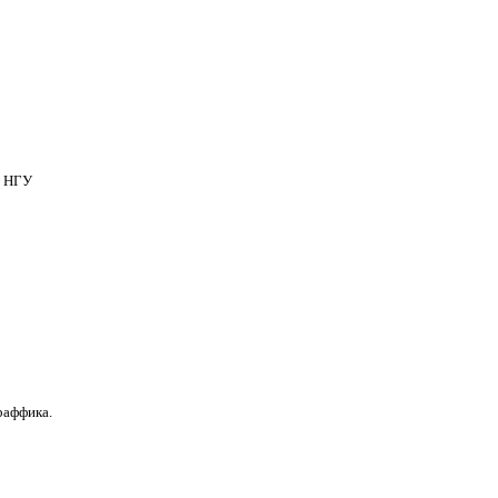
Т НГУ
раффика.