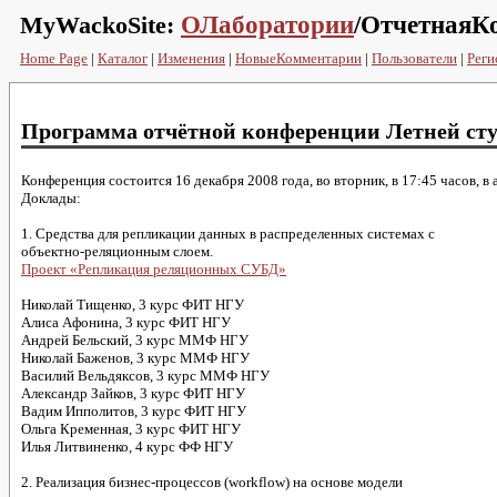
MyWackoSite:
ОЛаборатории
/ОтчетнаяК
Home Page
|
Каталог
|
Изменения
|
НовыеКомментарии
|
Пользователи
|
Реги
Программа отчётной конференции Летней ст
Конференция состоится 16 декабря 2008 года, во вторник, в 17:45 часов, в
Доклады:
1. Средства для репликации данных в распределенных системах с
объектно-реляционным слоем.
Проект «Репликация реляционных СУБД»
Николай Тищенко, 3 курс ФИТ НГУ
Алиса Афонина, 3 курс ФИТ НГУ
Андрей Бельский, 3 курс ММФ НГУ
Николай Баженов, 3 курс ММФ НГУ
Василий Вельдяксов, 3 курс ММФ НГУ
Александр Зайков, 3 курс ФИТ НГУ
Вадим Ипполитов, 3 курс ФИТ НГУ
Ольга Кременная, 3 курс ФИТ НГУ
Илья Литвиненко, 4 курс ФФ НГУ
2. Реализация бизнес-процессов (workflow) на основе модели