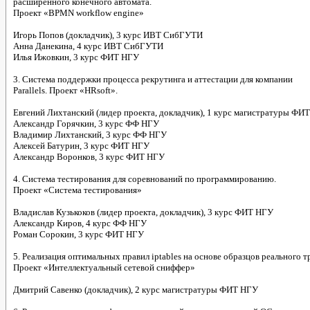
расширенного конечного автомата.
Проект «BPMN workflow engine»
Игорь Попов (докладчик), 3 курс ИВТ СибГУТИ
Анна Данекина, 4 курс ИВТ СибГУТИ
Илья Ижовкин, 3 курс ФИТ НГУ
3. Система поддержки процесса рекрутинга и аттестации для компании
Parallels. Проект «HRsoft».
Евгений Лихтанский (лидер проекта, докладчик), 1 курс магистратуры ФИ
Александр Горячкин, 3 курс ФФ НГУ
Владимир Лихтанский, 3 курс ФФ НГУ
Алексей Батурин, 3 курс ФИТ НГУ
Александр Воронков, 3 курс ФИТ НГУ
4. Система тестирования для соревнований по программированию.
Проект «Система тестирования»
Владислав Кузькоков (лидер проекта, докладчик), 3 курс ФИТ НГУ
Александр Киров, 4 курс ФФ НГУ
Роман Сорокин, 3 курс ФИТ НГУ
5. Реализация оптимальных правил iptables на основе образцов реального т
Проект «Интеллектуальный сетевой сниффер»
Дмитрий Савенко (докладчик), 2 курс магистратуры ФИТ НГУ